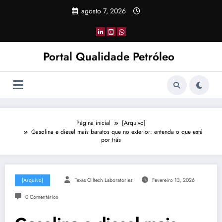
Pular
agosto 7, 2026
para
o
conteúdo
Portal Qualidade Petróleo
Página inicial
[Arquivo]
Gasolina e diesel mais baratos que no exterior: entenda o que está
por trás
[Arquivo]
Texas Oiltech Laboratories
Fevereiro 13, 2026
0 Comentários