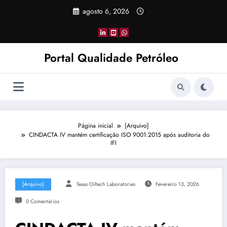
Pular
agosto 6, 2026
para
o
conteúdo
Portal Qualidade Petróleo
Página inicial
[Arquivo]
CINDACTA IV mantém certificação ISO 9001:2015 após auditoria do
IFI
[Arquivo]
Texas Oiltech Laboratories
Fevereiro 13, 2026
0 Comentários