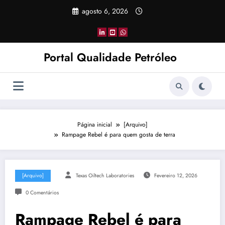
Pular
agosto 6, 2026
para
o
conteúdo
Portal Qualidade Petróleo
Página inicial
[Arquivo]
Rampage Rebel é para quem gosta de terra
[Arquivo]
Texas Oiltech Laboratories
Fevereiro 12, 2026
0 Comentários
Rampage Rebel é para