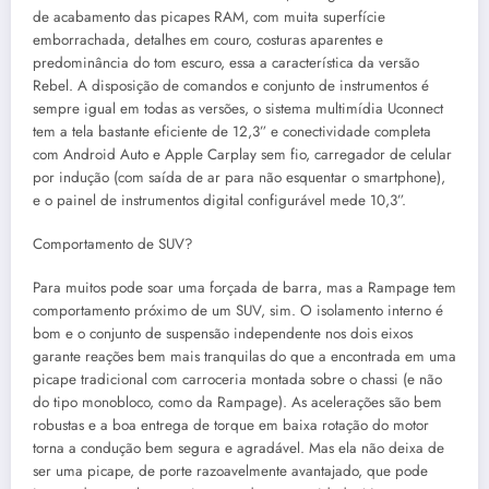
de acabamento das picapes RAM, com muita superfície
emborrachada, detalhes em couro, costuras aparentes e
predominância do tom escuro, essa a característica da versão
Rebel. A disposição de comandos e conjunto de instrumentos é
sempre igual em todas as versões, o sistema multimídia Uconnect
tem a tela bastante eficiente de 12,3” e conectividade completa
com Android Auto e Apple Carplay sem fio, carregador de celular
por indução (com saída de ar para não esquentar o smartphone),
e o painel de instrumentos digital configurável mede 10,3”.
Comportamento de SUV?
Para muitos pode soar uma forçada de barra, mas a Rampage tem
comportamento próximo de um SUV, sim. O isolamento interno é
bom e o conjunto de suspensão independente nos dois eixos
garante reações bem mais tranquilas do que a encontrada em uma
picape tradicional com carroceria montada sobre o chassi (e não
do tipo monobloco, como da Rampage). As acelerações são bem
robustas e a boa entrega de torque em baixa rotação do motor
torna a condução bem segura e agradável. Mas ela não deixa de
ser uma picape, de porte razoavelmente avantajado, que pode