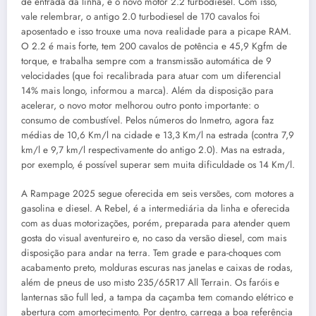
de entrada da linha, e o novo motor 2.2 turbodiesel. Com isso,
vale relembrar, o antigo 2.0 turbodiesel de 170 cavalos foi
aposentado e isso trouxe uma nova realidade para a picape RAM.
O 2.2 é mais forte, tem 200 cavalos de potência e 45,9 Kgfm de
torque, e trabalha sempre com a transmissão automática de 9
velocidades (que foi recalibrada para atuar com um diferencial
14% mais longo, informou a marca). Além da disposição para
acelerar, o novo motor melhorou outro ponto importante: o
consumo de combustível. Pelos números do Inmetro, agora faz
médias de 10,6 Km/l na cidade e 13,3 Km/l na estrada (contra 7,9
km/l e 9,7 km/l respectivamente do antigo 2.0). Mas na estrada,
por exemplo, é possível superar sem muita dificuldade os 14 Km/l.
A Rampage 2025 segue oferecida em seis versões, com motores a
gasolina e diesel. A Rebel, é a intermediária da linha e oferecida
com as duas motorizações, porém, preparada para atender quem
gosta do visual aventureiro e, no caso da versão diesel, com mais
disposição para andar na terra. Tem grade e para-choques com
acabamento preto, molduras escuras nas janelas e caixas de rodas,
além de pneus de uso misto 235/65R17 All Terrain. Os faróis e
lanternas são full led, a tampa da caçamba tem comando elétrico e
abertura com amortecimento. Por dentro, carrega a boa referência