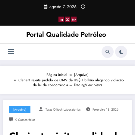
Pular
agosto 7, 2026
para
o
conteúdo
Portal Qualidade Petróleo
Página inicial
[Arquivo]
Clariant rejeita pedido de OMV de US$ 1 bilhão alegando violação
da lei de concorrência — TradingView News
[Arquivo]
Texas Oiltech Laboratories
Fevereiro 13, 2026
0 Comentários