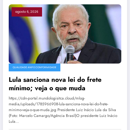
agosto 6, 2026
QUALIDADE ANP E CONFORMIDADE
Lula sanciona nova lei do frete
mínimo; veja o que muda
https://cdn-portal.mundologisitca.cloud/mlog-
media/uploads/1785966908-lula-sanciona-nova-lei-do-frete-
minimo-veja-o-que-muda.jpg Presidente Luiz Inácio Lula da Silva
(Foto: Marcelo Camargo/Agência Brasil)O presidente Luiz Inácio
Lula…