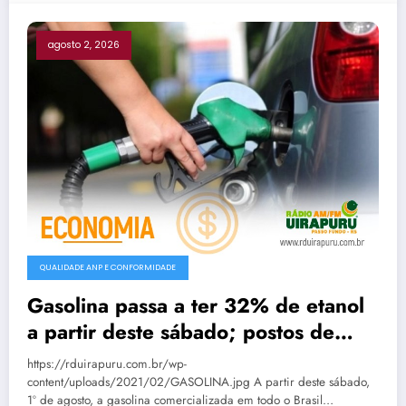
agosto 2, 2026
QUALIDADE ANP E CONFORMIDADE
Gasolina passa a ter 32% de etanol
a partir deste sábado; postos de
Passo Fundo já aguardam nova
https://rduirapuru.com.br/wp-
composição
content/uploads/2021/02/GASOLINA.jpg A partir deste sábado,
1º de agosto, a gasolina comercializada em todo o Brasil…