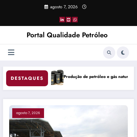
Pular
agosto 7, 2026
para
o
conteúdo
Portal Qualidade Petróleo
róleo e gás natural do Brasil atinge 5,842 milhões de boe/d em junho
China Coke Market 
DESTAQUES
agosto 7, 2026