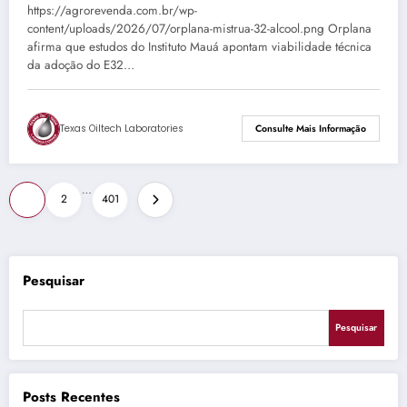
https://agrorevenda.com.br/wp-
content/uploads/2026/07/orplana-mistrua-32-alcool.png Orplana
afirma que estudos do Instituto Mauá apontam viabilidade técnica
da adoção do E32…
Texas Oiltech Laboratories
Consulte Mais Informação
Paginação
…
1
2
401
de
posts
Pesquisar
Pesquisar
Posts Recentes