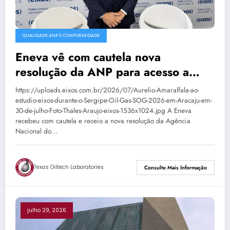
QUALIDADE ANP E CONFORMIDADE
Eneva vê com cautela nova
resolução da ANP para acesso a
terminais de GNL
https://uploads.eixos.com.br/2026/07/Aurelio-Amaralfala-ao-
estudio-eixos-durante-o-Sergipe-Oil-Gas-SOG-2026-em-Aracaju-em-
30-de-julho-Foto-Thales-Araujo-eixos-1536x1024.jpg A Eneva
recebeu com cautela e receio a nova resolução da Agência
Nacional do…
Texas Oiltech Laboratories
Consulte Mais Informação
julho 29, 2026