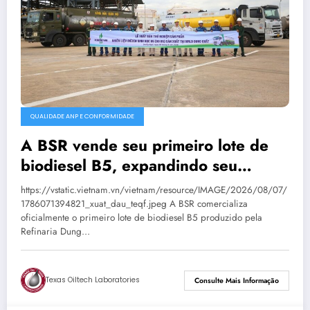
QUALIDADE ANP E CONFORMIDADE
A BSR vende seu primeiro lote de
biodiesel B5, expandindo seu
mercado de combustíveis ecológicos.
https://vstatic.vietnam.vn/vietnam/resource/IMAGE/2026/08/07/
1786071394821_xuat_dau_teqf.jpeg A BSR comercializa
oficialmente o primeiro lote de biodiesel B5 produzido pela
Refinaria Dung…
Texas Oiltech Laboratories
Consulte Mais Informação