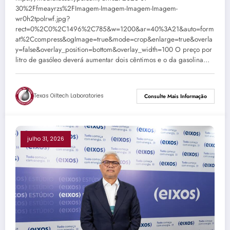
30%2Ffmeayrzs%2FImagem-Imagem-Imagem-Imagem-
wr0h2tpolrwf.jpg?
rect=0%2C0%2C1496%2C785&w=1200&ar=40%3A21&auto=form
at%2Ccompress&ogImage=true&mode=crop&enlarge=true&overla
y=false&overlay_position=bottom&overlay_width=100 O preço por
litro de gasóleo deverá aumentar dois cêntimos e o da gasolina…
Texas Oiltech Laboratories
Consulte Mais Informação
julho 31, 2026