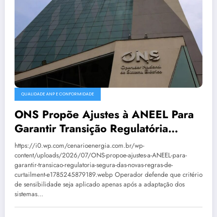
QUALIDADE ANP E CONFORMIDADE
ONS Propõe Ajustes à ANEEL Para
Garantir Transição Regulatória
Segura Das Novas Regras De
https://i0.wp.com/cenarioenergia.com.br/wp-
Curtailment
content/uploads/2026/07/ONS-propoe-ajustes-a-ANEEL-para-
garantir-transicao-regulatoria-segura-das-novas-regras-de-
curtailment-e1785245879189.webp Operador defende que critério
de sensibilidade seja aplicado apenas após a adaptação dos
sistemas…