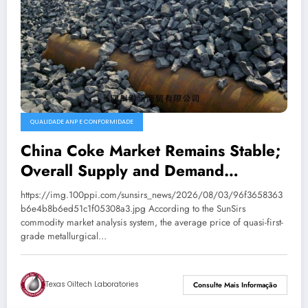
QUALIDADE ANP E CONFORMIDADE
China Coke Market Remains Stable;
Overall Supply and Demand
Balanced
https://img.100ppi.com/sunsirs_news/2026/08/03/96f3658363
b6e4b8b6ed51c1f05308a3.jpg According to the SunSirs
commodity market analysis system, the average price of quasi-first-
grade metallurgical…
Texas Oiltech Laboratories
Consulte Mais Informação