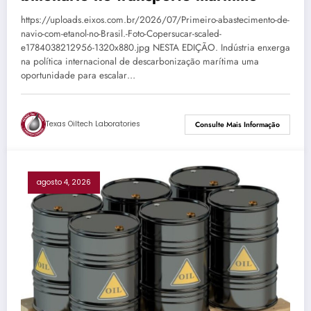
https://uploads.eixos.com.br/2026/07/Primeiro-abastecimento-de-
navio-com-etanol-no-Brasil.-Foto-Copersucar-scaled-
e1784038212956-1320x880.jpg NESTA EDIÇÃO. Indústria enxerga
na política internacional de descarbonização marítima uma
oportunidade para escalar…
Texas Oiltech Laboratories
Consulte Mais Informação
agosto 4, 2026