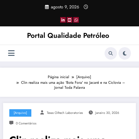
Pular
agosto 9, 2026
para
o
conteúdo
Portal Qualidade Petróleo
Página inicial
[Arquivo]
Clin realiza mais uma ação 'Bota Fora' no Jacaré e na Ciclovia –
Jornal Toda Palavra
[Arquivo]
Texas Oiltech Laboratories
Janeiro 30, 2026
0 Comentários