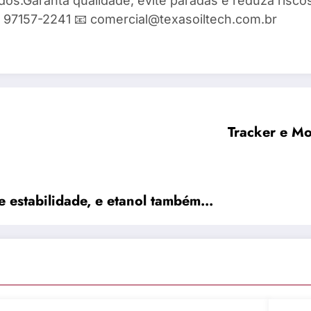
ados.Garanta qualidade, evite paradas e reduza risc
9) 97157-2241 📧 comercial@texasoiltech.com.br
Tracker e Mo
de estabilidade, e etanol também…