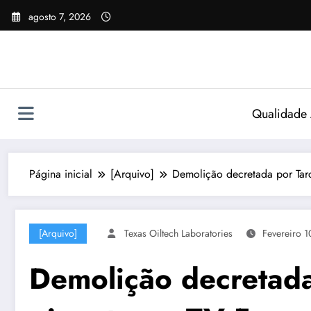
Pular
agosto 7, 2026
para
o
conteúdo
Qualidade
Página inicial
[Arquivo]
Demolição decretada por Tarc
[Arquivo]
Texas Oiltech Laboratories
Fevereiro 1
Demolição decretada 