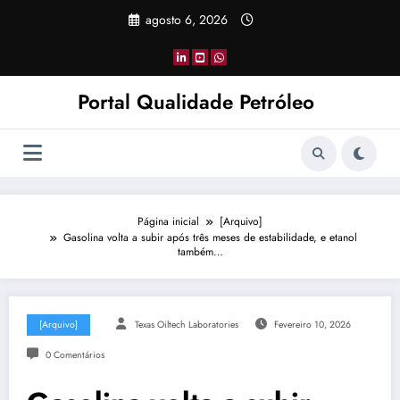
Pular
agosto 6, 2026
para
o
conteúdo
Portal Qualidade Petróleo
Página inicial
[Arquivo]
Gasolina volta a subir após três meses de estabilidade, e etanol
também…
[Arquivo]
Texas Oiltech Laboratories
Fevereiro 10, 2026
0 Comentários