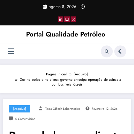
Pular
agosto 8, 2026
para
o
conteúdo
Portal Qualidade Petróleo
Página inicial
[Arquivo]
Dor no bolso e no clima: governo antecipa operação de usinas a
combustíveis fósseis
[Arquivo]
Texas Oiltech Laboratories
Fevereiro 12, 2026
0 Comentários