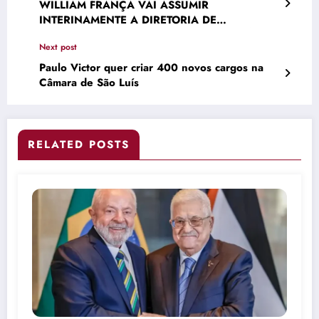
WILLIAM FRANÇA VAI ASSUMIR
INTERINAMENTE A DIRETORIA DE
TRANSIÇÃO ENERGÉTICA DA PETROBRÁS
Next post
APÓS A SAÍDA DE TOLMASQUIM
Paulo Victor quer criar 400 novos cargos na
Câmara de São Luís
RELATED POSTS