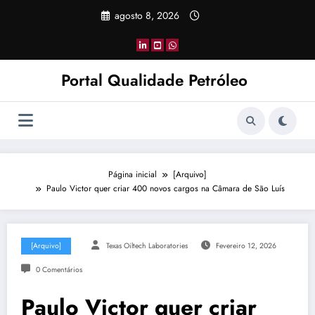
Pular
agosto 8, 2026
para
o
conteúdo
Portal Qualidade Petróleo
Página inicial
[Arquivo]
Paulo Victor quer criar 400 novos cargos na Câmara de São Luís
[Arquivo]
Texas Oiltech Laboratories
Fevereiro 12, 2026
0 Comentários
Paulo Victor quer criar