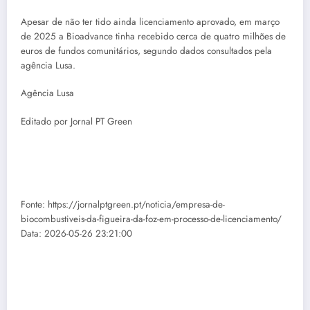
Apesar de não ter tido ainda licenciamento aprovado, em março
de 2025 a Bioadvance tinha recebido cerca de quatro milhões de
euros de fundos comunitários, segundo dados consultados pela
agência Lusa.
Agência Lusa
Editado por Jornal PT Green
Fonte: https://jornalptgreen.pt/noticia/empresa-de-
biocombustiveis-da-figueira-da-foz-em-processo-de-licenciamento/
Data: 2026-05-26 23:21:00