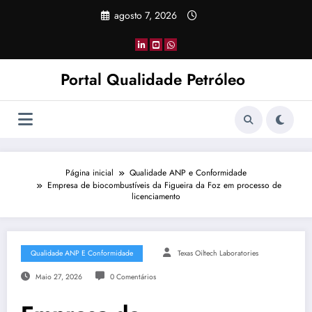
Pular
agosto 7, 2026
para
o
conteúdo
Portal Qualidade Petróleo
Página inicial
Qualidade ANP e Conformidade
Empresa de biocombustíveis da Figueira da Foz em processo de
licenciamento
Qualidade ANP E Conformidade
Texas Oiltech Laboratories
Maio 27, 2026
0 Comentários