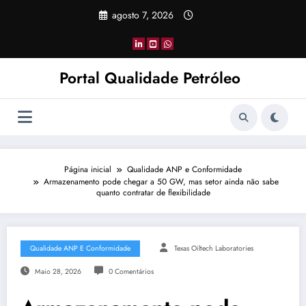
Pular
agosto 7, 2026
para
o
conteúdo
Portal Qualidade Petróleo
Página inicial
Qualidade ANP e Conformidade
Armazenamento pode chegar a 50 GW, mas setor ainda não sabe
quanto contratar de flexibilidade
Qualidade ANP E Conformidade
Texas Oiltech Laboratories
Maio 28, 2026
0 Comentários