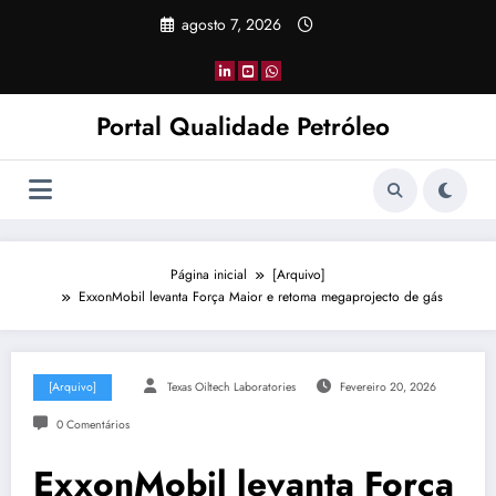
Pular
agosto 7, 2026
para
o
conteúdo
Portal Qualidade Petróleo
Página inicial
[Arquivo]
ExxonMobil levanta Força Maior e retoma megaprojecto de gás
[Arquivo]
Texas Oiltech Laboratories
Fevereiro 20, 2026
0 Comentários
ExxonMobil levanta Força