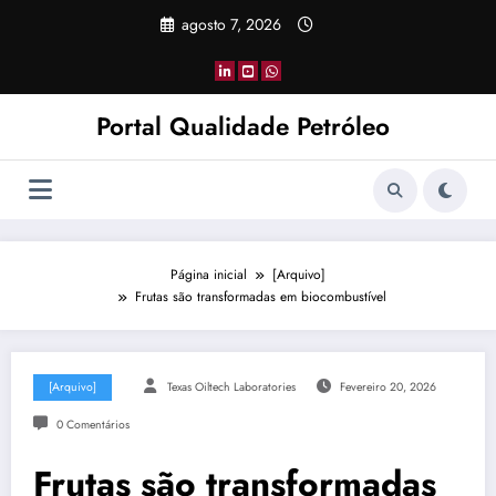
Pular
agosto 7, 2026
para
o
conteúdo
Portal Qualidade Petróleo
Página inicial
[Arquivo]
Frutas são transformadas em biocombustível
[Arquivo]
Texas Oiltech Laboratories
Fevereiro 20, 2026
0 Comentários
Frutas são transformadas