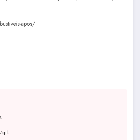
bustiveis-apos/
e.
ágil.