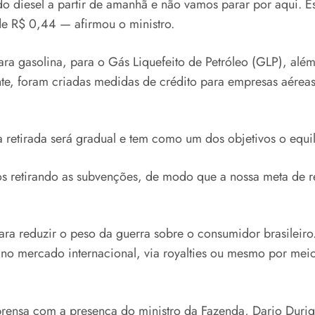
do diesel a partir de amanhã e não vamos parar por aqui. 
de R$ 0,44 — afirmou o ministro.
para gasolina, para o Gás Liquefeito de Petróleo (GLP), al
nte, foram criadas medidas de crédito para empresas aérea
retirada será gradual e tem como um dos objetivos o equilí
os retirando as subvenções, de modo que a nossa meta de 
ara reduzir o peso da guerra sobre o consumidor brasileir
eo no mercado internacional, via royalties ou mesmo por m
prensa com a presença do ministro da Fazenda, Dario Durig