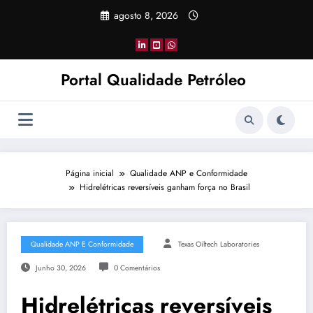
Pular
agosto 8, 2026
para
o
conteúdo
Portal Qualidade Petróleo
Página inicial
Qualidade ANP e Conformidade
Hidrelétricas reversíveis ganham força no Brasil
Qualidade ANP E Conformidade
Texas Oiltech Laboratories
Junho 30, 2026
0 Comentários
Hidrelétricas reversíveis