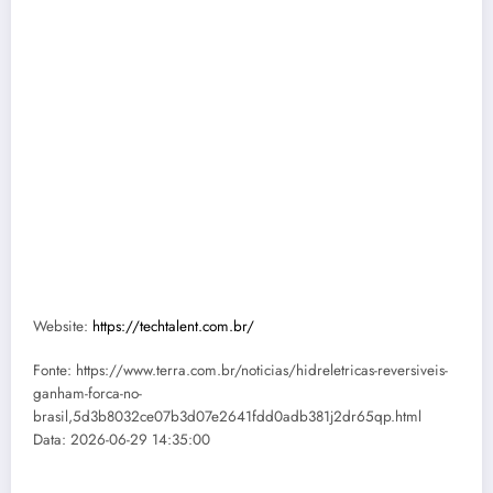
Website:
https://techtalent.com.br/
Fonte: https://www.terra.com.br/noticias/hidreletricas-reversiveis-
ganham-forca-no-
brasil,5d3b8032ce07b3d07e2641fdd0adb381j2dr65qp.html
Data: 2026-06-29 14:35:00