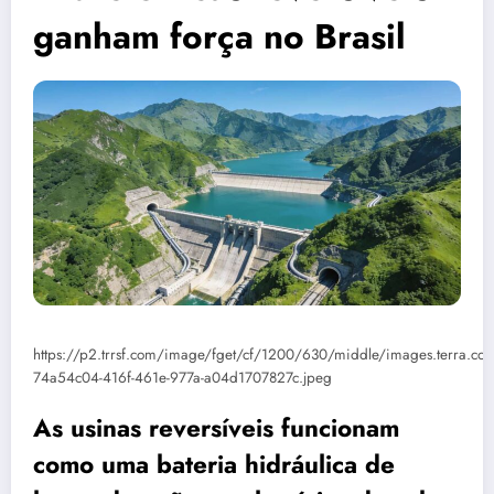
ganham força no Brasil
https://p2.trrsf.com/image/fget/cf/1200/630/middle/images.terra
74a54c04-416f-461e-977a-a04d1707827c.jpeg
As usinas reversíveis funcionam
como uma bateria hidráulica de