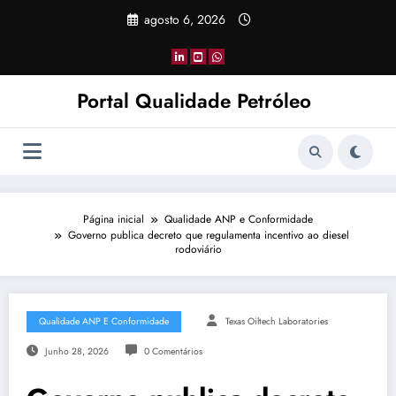
Pular
agosto 6, 2026
para
o
conteúdo
Portal Qualidade Petróleo
Página inicial
Qualidade ANP e Conformidade
Governo publica decreto que regulamenta incentivo ao diesel
rodoviário
Qualidade ANP E Conformidade
Texas Oiltech Laboratories
Junho 28, 2026
0 Comentários