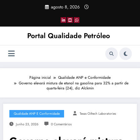
Pular
agosto 8, 2026
para
o
conteúdo
Portal Qualidade Petróleo
Página inicial
Qualidade ANP e Conformidade
Governo elevará mistura de etanol na gasolina para 32% a partir de
quarta-feira (24), diz Alckmin
Qualidade ANP E Conformidade
Texas Oiltech Laboratories
Junho 23, 2026
0 Comentários