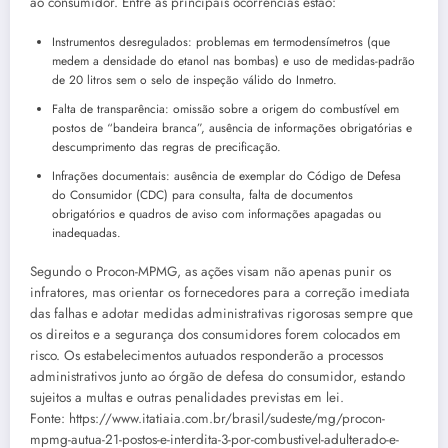
ao consumidor. Entre as principais ocorrências estão:
Instrumentos desregulados: problemas em termodensímetros (que
medem a densidade do etanol nas bombas) e uso de medidas-padrão
de 20 litros sem o selo de inspeção válido do Inmetro.
Falta de transparência: omissão sobre a origem do combustível em
postos de “bandeira branca”, ausência de informações obrigatórias e
descumprimento das regras de precificação.
Infrações documentais: ausência de exemplar do Código de Defesa
do Consumidor (CDC) para consulta, falta de documentos
obrigatórios e quadros de aviso com informações apagadas ou
inadequadas.
Segundo o Procon-MPMG, as ações visam não apenas punir os
infratores, mas orientar os fornecedores para a correção imediata
das falhas e adotar medidas administrativas rigorosas sempre que
os direitos e a segurança dos consumidores forem colocados em
risco. Os estabelecimentos autuados responderão a processos
administrativos junto ao órgão de defesa do consumidor, estando
sujeitos a multas e outras penalidades previstas em lei.
Fonte: https://www.itatiaia.com.br/brasil/sudeste/mg/procon-
mpmg-autua-21-postos-e-interdita-3-por-combustivel-adulterado-e-