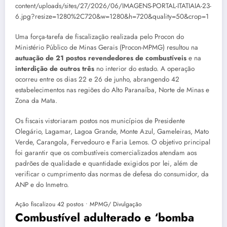
content/uploads/sites/27/2026/06/IMAGENS-PORTAL-ITATIAIA-23-
6.jpg?resize=1280%2C720&w=1280&h=720&quality=50&crop=1
Uma força-tarefa de fiscalização realizada pelo Procon do
Ministério Público de Minas Gerais (Procon-MPMG) resultou na
autuação de 21 postos revendedores de combustíveis
e na
interdição de outros três
no interior do estado. A operação
ocorreu entre os dias 22 e 26 de junho, abrangendo 42
estabelecimentos nas regiões do Alto Paranaíba, Norte de Minas e
Zona da Mata.
Os fiscais vistoriaram postos nos municípios de Presidente
Olegário, Lagamar, Lagoa Grande, Monte Azul, Gameleiras, Mato
Verde, Carangola, Fervedouro e Faria Lemos. O objetivo principal
foi garantir que os combustíveis comercializados atendam aos
padrões de qualidade e quantidade exigidos por lei, além de
verificar o cumprimento das normas de defesa do consumidor, da
ANP e do Inmetro.
Ação fiscalizou 42 postos • MPMG/ Divulgação
Combustível adulterado e ‘bomba