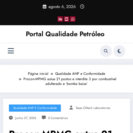
Pular
agosto 6, 2026
para
o
conteúdo
Portal Qualidade Petróleo
Página inicial
Qualidade ANP e Conformidade
Procon-MPMG autua 21 postos e interdita 3 por combustível
adulterado e ‘bomba baixa’
Qualidade ANP E Conformidade
Texas Oiltech Laboratories
Junho 27, 2026
0 Comentários