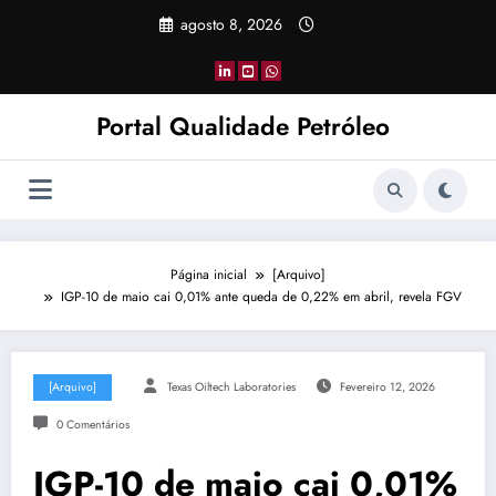
Pular
agosto 8, 2026
para
o
conteúdo
Portal Qualidade Petróleo
Página inicial
[Arquivo]
IGP-10 de maio cai 0,01% ante queda de 0,22% em abril, revela FGV
[Arquivo]
Texas Oiltech Laboratories
Fevereiro 12, 2026
0 Comentários
IGP-10 de maio cai 0,01%