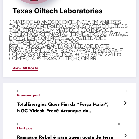
Texas Oiltech Laboratories
Mais de 40 anos de excelência em análises
técnicas de petróleo, combustíveis e fluidos
industriais.Com mais de 2.000 ensaios,
atendemos refinarias, termelétricas, aviação
e offshore com precisão, agilidade e
interpretação técnica dos
resultados.Garanta qualidade, evite
paradas e reduza riscos operacionais.Fale
com nosso especialista: 📲 (19) 97157-2241 📧
comercial@texasoiltech.com.br
View All Posts
Previous post
TotalEnergies Quer Fim da “Força Maior”,
NGC Videsh Prevê Arranque do
Megaprojecto Até 2028 e BAD Aprova Novo
Financiamento • Diário Económico
Next post
Rampage Rebel é para quem gosta de terra