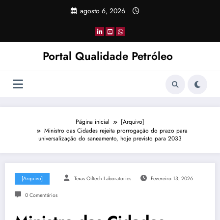
Pular
agosto 6, 2026
para
o
conteúdo
Portal Qualidade Petróleo
Página inicial
[Arquivo]
Ministro das Cidades rejeita prorrogação do prazo para
universalização do saneamento, hoje previsto para 2033
[Arquivo]
Texas Oiltech Laboratories
Fevereiro 13, 2026
0 Comentários