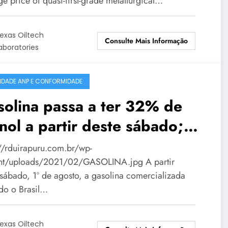
e price of quasi-first-grade metallurgical…
exas Oiltech
Consulte Mais Informação
aboratories
IDADE ANP E CONFORMIDADE
olina passa a ter 32% de
nol a partir deste sábado;
tos de Passo Fundo já
://rduirapuru.com.br/wp-
uardam nova composição
nt/uploads/2021/02/GASOLINA.jpg A partir
 sábado, 1º de agosto, a gasolina comercializada
do o Brasil…
exas Oiltech