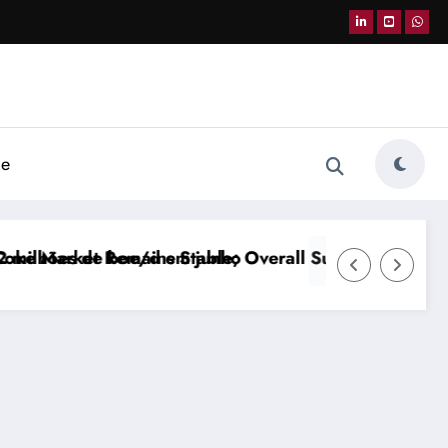
de
upply and Demand Balanced
Gasolina passa a ter 32% de etanol a partir dest