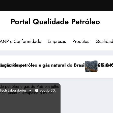
Portal Qualidade Petróleo
 ANP e Conformidade
Empresas
Produtos
Qualida
il atinge 5,842 milhões de boe/d em junho
China Coke Market Remains Stable; Overall S
ltech Laboratories
agosto 30,