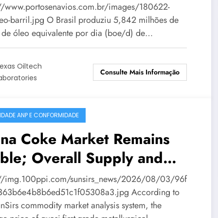
lhões de boe/d em junho
://www.portosenavios.com.br/images/180622-
leo-barril.jpg O Brasil produziu 5,842 milhões de
s de óleo equivalente por dia (boe/d) de…
exas Oiltech
Consulte Mais Informação
aboratories
IDADE ANP E CONFORMIDADE
ina Coke Market Remains
ble; Overall Supply and
mand Balanced
://img.100ppi.com/sunsirs_news/2026/08/03/96f
63b6e4b8b6ed51c1f05308a3.jpg According to
unSirs commodity market analysis system, the