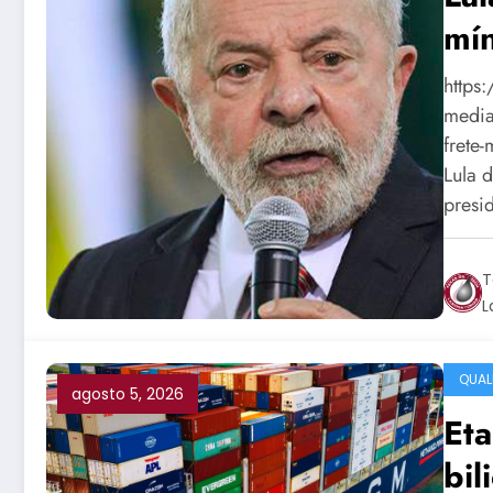
mí
https
media
frete
Lula 
presi
T
L
QUAL
agosto 5, 2026
Eta
bil