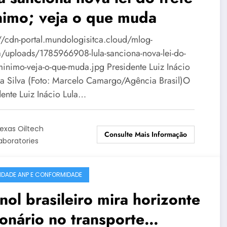
nimo; veja o que muda
://cdn-portal.mundologisitca.cloud/mlog-
/uploads/1785966908-lula-sanciona-nova-lei-do-
-minimo-veja-o-que-muda.jpg Presidente Luiz Inácio
da Silva (Foto: Marcelo Camargo/Agência Brasil)O
dente Luiz Inácio Lula…
exas Oiltech
Consulte Mais Informação
aboratories
IDADE ANP E CONFORMIDADE
nol brasileiro mira horizonte
ionário no transporte