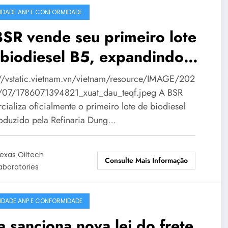
IDADE ANP E CONFORMIDADE
SR vende seu primeiro lote
biodiesel B5, expandindo
u mercado de combustíveis
://vstatic.vietnam.vn/vietnam/resource/IMAGE/202
lógicos.
07/1786071394821_xuat_dau_teqf.jpeg A BSR
cializa oficialmente o primeiro lote de biodiesel
oduzido pela Refinaria Dung…
exas Oiltech
Consulte Mais Informação
aboratories
IDADE ANP E CONFORMIDADE
a sanciona nova lei do frete