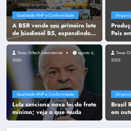
Qualidade ANP e Conformidade
[Arquivo
A BSR vende seu primeiro lote
Produç
de biodiesel B5, expandindo
País e
seu mercado de combustíveis
junho e
ecológicos.
boed
Texas Oiltech Laboratories
agosto 6,
Texas Oi
2026
2025
Qualidade ANP e Conformidade
[Arquivo
Lula sanciona nova lei do frete
Brasil 
mínimo; veja o que muda
em out
projeto