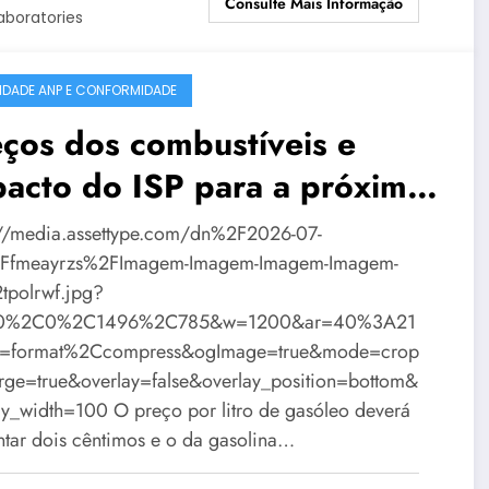
Consulte Mais Informação
aboratories
IDADE ANP E CONFORMIDADE
ços dos combustíveis e
acto do ISP para a próxima
mana
://media.assettype.com/dn%2F2026-07-
Ffmeayrzs%2FImagem-Imagem-Imagem-Imagem-
tpolrwf.jpg?
=0%2C0%2C1496%2C785&w=1200&ar=40%3A21
o=format%2Ccompress&ogImage=true&mode=crop
rge=true&overlay=false&overlay_position=bottom&
ay_width=100 O preço por litro de gasóleo deverá
tar dois cêntimos e o da gasolina…