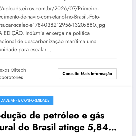
rítimo
://uploads.eixos.com.br/2026/07/Primeiro-
cimento-de-navio-com-etanol-no-Brasil.-Foto-
sucar-scaled-e1784038212956-1320x880.jpg
 EDIÇÃO. Indústria enxerga na política
nacional de descarbonização marítima uma
unidade para escalar…
exas Oiltech
Consulte Mais Informação
aboratories
IDADE ANP E CONFORMIDADE
dução de petróleo e gás
ural do Brasil atinge 5,842