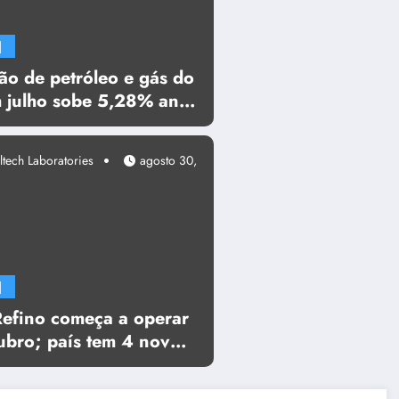
]
ão de petróleo e gás do
m julho sobe 5,28% ante
 ultrapassa 5 mi de
ltech Laboratories
agosto 30,
]
Refino começa a operar
ubro; país tem 4 novos
s