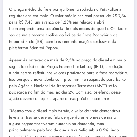
O preço médio do frete por quilômetro rodado no País voltou a
registrar alta em maio. O valor médio nacional passou de R$ 7,34
para R$ 7,43, um avanço de 1,23% em relação a abril,
interrompendo uma sequência de dois meses de queda. Os dados
são da mais recente análise do Índice de Frete Rodoviário da
Edenred Frete (IFR), com base em informações exclusivas da
plataforma Edenred Repom.
Apesar da retração de mais de 2,5% no preço do diesel em maio,
segundo o Índice de Preços Edenred Ticket Log (IPTL), a redução
ainda não se refletiu nos valores praticados para o frete rodoviário.
Isso porque a nova tabela com piso mínimo reajustado para baixo
pela Agência Nacional de Transportes Terrestres (ANTT) só foi
publicada no fim do mês, no dia 29. Com isso, os efeitos desse
ajuste devem começar a aparecer nas próximas semanas.
“Mesmo com o diesel mais barato, o valor do frete demonstrou
leve alta. Isso se deve ao fato de que durante o mês de maio
alguns segmentos tiveram aumento na demanda, mas
principalmente pelo fato de que a taxa Selic subiu 0,5%, indo
para 14,75%, logo no começo do mês. Com o aumento dos prazos