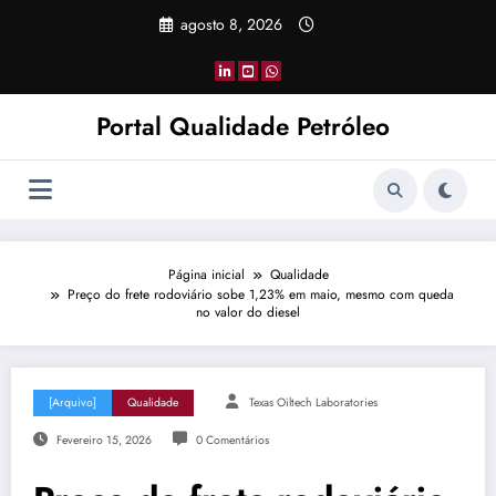
Pular
agosto 8, 2026
para
o
conteúdo
Portal Qualidade Petróleo
Página inicial
Qualidade
Preço do frete rodoviário sobe 1,23% em maio, mesmo com queda
no valor do diesel
[Arquivo]
Qualidade
Texas Oiltech Laboratories
Fevereiro 15, 2026
0 Comentários