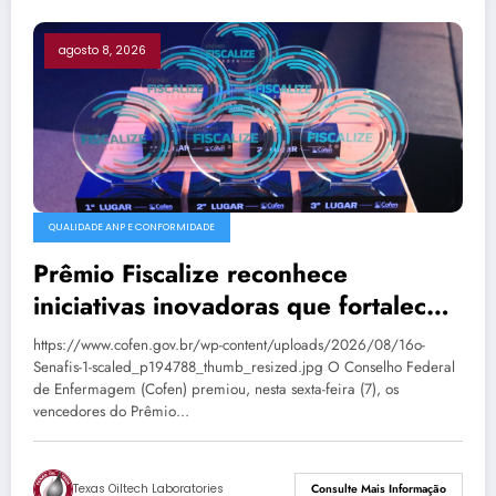
agosto 8, 2026
QUALIDADE ANP E CONFORMIDADE
Prêmio Fiscalize reconhece
iniciativas inovadoras que fortalecem
a fiscalização da Enfermagem
https://www.cofen.gov.br/wp-content/uploads/2026/08/16o-
Senafis-1-scaled_p194788_thumb_resized.jpg O Conselho Federal
de Enfermagem (Cofen) premiou, nesta sexta-feira (7), os
vencedores do Prêmio…
Texas Oiltech Laboratories
Consulte Mais Informação