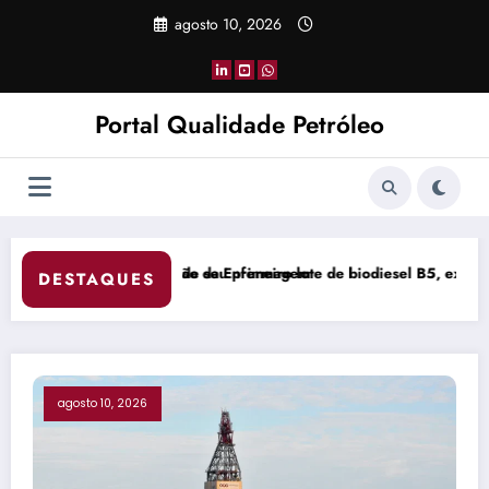
Pular
agosto 10, 2026
para
o
conteúdo
Portal Qualidade Petróleo
 biodiesel B5, expandindo seu mercado de combustíveis ecológicos.
Lula sanciona nova lei do frete mínim
DESTAQUES
agosto 10, 2026