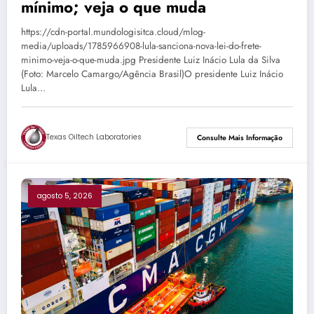
mínimo; veja o que muda
https://cdn-portal.mundologisitca.cloud/mlog-
media/uploads/1785966908-lula-sanciona-nova-lei-do-frete-
minimo-veja-o-que-muda.jpg Presidente Luiz Inácio Lula da Silva
(Foto: Marcelo Camargo/Agência Brasil)O presidente Luiz Inácio
Lula…
Texas Oiltech Laboratories
Consulte Mais Informação
agosto 5, 2026