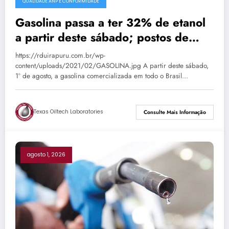
QUALIDADE ANP E CONFORMIDADE
Gasolina passa a ter 32% de etanol
a partir deste sábado; postos de
Passo Fundo já aguardam nova
https://rduirapuru.com.br/wp-
composição
content/uploads/2021/02/GASOLINA.jpg A partir deste sábado,
1º de agosto, a gasolina comercializada em todo o Brasil…
Texas Oiltech Laboratories
Consulte Mais Informação
agosto 1, 2026