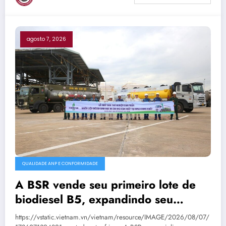
agosto 7, 2026
QUALIDADE ANP E CONFORMIDADE
A BSR vende seu primeiro lote de
biodiesel B5, expandindo seu
mercado de combustíveis ecológicos.
https://vstatic.vietnam.vn/vietnam/resource/IMAGE/2026/08/07/