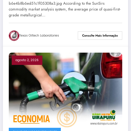
b6e4b8b6ed51c1f05308a3.jpg According to the SunSirs
commodity market analysis system, the average price of quasi-first-
grade metallurgical…
Texas Oiltech Laboratories
Consulte Mais Informação
agosto 2, 2026