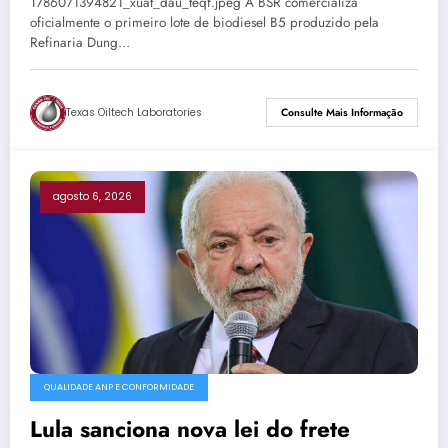
1786071394821_xuat_dau_teqf.jpeg A BSR comercializa
oficialmente o primeiro lote de biodiesel B5 produzido pela
Refinaria Dung…
Texas Oiltech Laboratories
Consulte Mais Informação
agosto 6, 2026
QUALIDADE ANP E CONFORMIDADE
Lula sanciona nova lei do frete