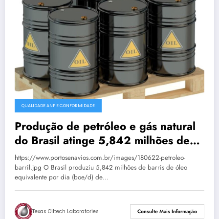
QUALIDADE ANP E CONFORMIDADE
Produção de petróleo e gás natural
do Brasil atinge 5,842 milhões de
boe/d em junho
https://www.portosenavios.com.br/images/180622-petroleo-
barril.jpg O Brasil produziu 5,842 milhões de barris de óleo
equivalente por dia (boe/d) de…
Texas Oiltech Laboratories
Consulte Mais Informação