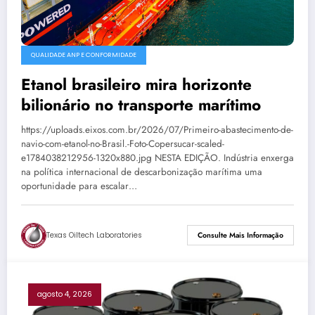
QUALIDADE ANP E CONFORMIDADE
Etanol brasileiro mira horizonte
bilionário no transporte marítimo
https://uploads.eixos.com.br/2026/07/Primeiro-abastecimento-de-
navio-com-etanol-no-Brasil.-Foto-Copersucar-scaled-
e1784038212956-1320x880.jpg NESTA EDIÇÃO. Indústria enxerga
na política internacional de descarbonização marítima uma
oportunidade para escalar…
Texas Oiltech Laboratories
Consulte Mais Informação
agosto 4, 2026