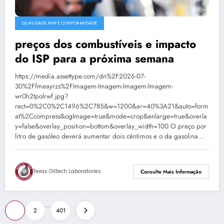
QUALIDADE ANP E CONFORMIDADE
preços dos combustíveis e impacto
do ISP para a próxima semana
https://media.assettype.com/dn%2F2026-07-
30%2Ffmeayrzs%2FImagem-Imagem-Imagem-Imagem-
wr0h2tpolrwf.jpg?
rect=0%2C0%2C1496%2C785&w=1200&ar=40%3A21&auto=form
at%2Ccompress&ogImage=true&mode=crop&enlarge=true&overla
y=false&overlay_position=bottom&overlay_width=100 O preço por
litro de gasóleo deverá aumentar dois cêntimos e o da gasolina…
Texas Oiltech Laboratories
Consulte Mais Informação
Paginação
…
1
2
401