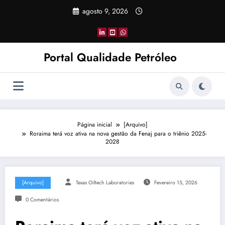
Pular
agosto 9, 2026
para
o
conteúdo
Portal Qualidade Petróleo
Página inicial
[Arquivo]
Roraima terá voz ativa na nova gestão da Fenaj para o triênio 2025-
2028
[Arquivo]
Texas Oiltech Laboratories
Fevereiro 15, 2026
0 Comentários