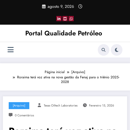
Pular
agosto 9, 2026
para
o
conteúdo
Portal Qualidade Petróleo
Página inicial
[Arquivo]
Roraima terá voz ativa na nova gestão da Fenaj para o triênio 2025-
2028
[Arquivo]
Texas Oiltech Laboratories
Fevereiro 15, 2026
0 Comentários