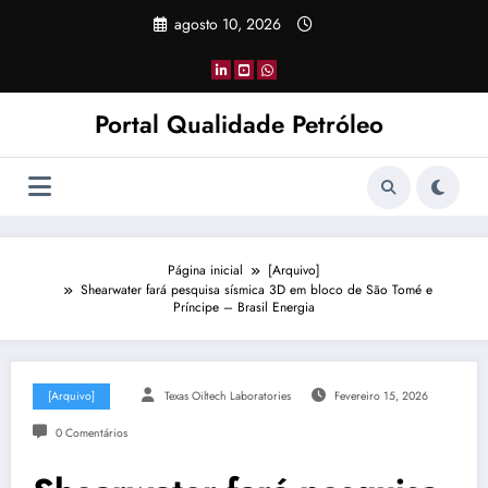
Pular
agosto 10, 2026
para
o
conteúdo
Portal Qualidade Petróleo
Página inicial
[Arquivo]
Shearwater fará pesquisa sísmica 3D em bloco de São Tomé e
Príncipe – Brasil Energia
[Arquivo]
Texas Oiltech Laboratories
Fevereiro 15, 2026
0 Comentários