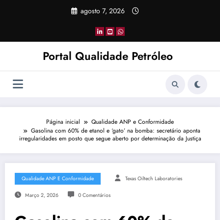
Pular
agosto 7, 2026
para
o
conteúdo
Portal Qualidade Petróleo
Página inicial
Qualidade ANP e Conformidade
Gasolina com 60% de etanol e ‘gato’ na bomba: secretário aponta
irregularidades em posto que segue aberto por determinação da Justiça
Qualidade ANP E Conformidade
Texas Oiltech Laboratories
Março 2, 2026
0 Comentários