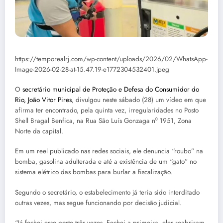
https://temporealrj.com/wp-content/uploads/2026/02/WhatsApp-
Image-2026-02-28-at-15.47.19-e1772304532401.jpeg
O
secretário municipal de Proteção e Defesa do Consumidor do
Rio, João Vitor Pires
, divulgou neste sábado (28) um vídeo em que
afirma ter encontrado, pela quinta vez, irregularidades no Posto
Shell Bragal Benfica, na Rua São Luís Gonzaga n⁰ 1951, Zona
Norte da capital.
Em um reel publicado nas redes sociais, ele denuncia “roubo” na
bomba, gasolina adulterada e até a existência de um “gato” no
sistema elétrico das bombas para burlar a fiscalização.
Segundo o secretário, o estabelecimento já teria sido interditado
outras vezes, mas segue funcionando por decisão judicial.
“Já fechei esse posto três vezes. Fechei a primeira, eles reabriram.