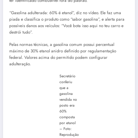
ter identificado combustível fora do padrão.
“Gasolina adulterada: 60% é etanol”, diz no vídeo. Ele faz uma
piada e classifica o produto como “sabor gasolina”, e alerta para
possíveis danos aos veículos: “Você bota isso aqui no teu carro e
destrói tudo”.
Pelas normas técnicas, a gasolina comum possui percentual
máximo de 30% etanol anidro definido por regulamentação
federal. Valores acima do permitido podem configurar
adulteração.
Secretário
conferiu
que a
gasolina
vendida no
posto era
60%
composta
por etanol
– Foto:
Reprodução